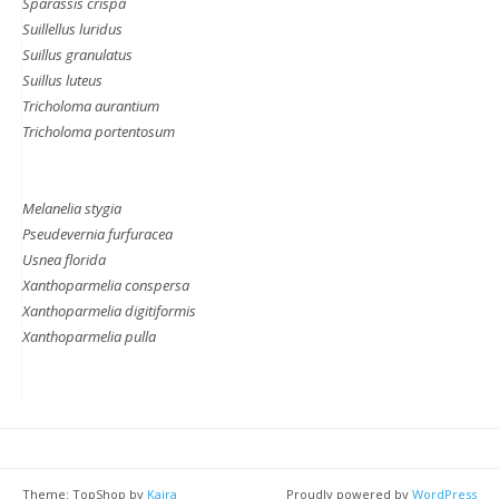
Sparassis crispa
Suillellus luridus
Suillus granulatus
Suillus luteus
Tricholoma aurantium
Tricholoma portentosum
Melanelia stygia
Pseudevernia furfuracea
Usnea florida
Xanthoparmelia conspersa
Xanthoparmelia digitiformis
Xanthoparmelia pulla
Theme: TopShop by
Kaira
Proudly powered by
WordPress