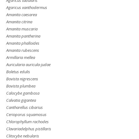
Agaricus tabularis
Agaricus xanthodermus
Amanita caesarea
Amanita citrina
Amanita muscaria
Amanita pantherina
Amanita phalloides
Amanita rubescens
Armillaria mellea
Auricularia auricula-judae
Boletus edulis
Bovista nigrescens
Bovista plumbea
Calocybe gambosa
Calvatia gigantea
Cantharellus cibarius
Cerioporus squamosus
Chlorophyllum rachodes
Clavariadelphus pistillaris
Clitocybe nebularis