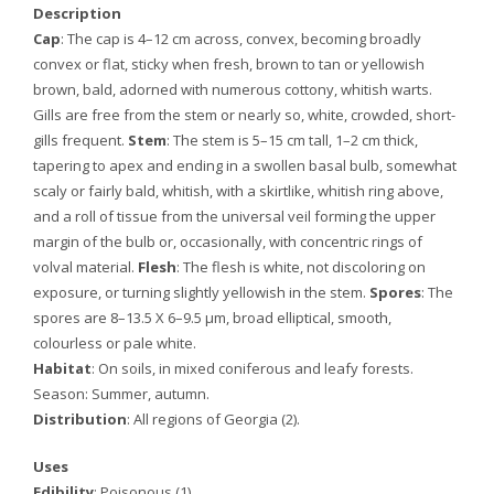
Description
Cap
: The cap is 4–12 cm across, convex, becoming broadly
convex or flat, sticky when fresh, brown to tan or yellowish
brown, bald, adorned with numerous cottony, whitish warts.
Gills are free from the stem or nearly so, white, crowded, short-
gills frequent.
Stem
: The stem is 5–15 cm tall, 1–2 cm thick,
tapering to apex and ending in a swollen basal bulb, somewhat
scaly or fairly bald, whitish, with a skirtlike, whitish ring above,
and a roll of tissue from the universal veil forming the upper
margin of the bulb or, occasionally, with concentric rings of
volval material.
Flesh
: The flesh is white, not discoloring on
exposure, or turning slightly yellowish in the stem.
Spores
: The
spores are 8–13.5 X 6–9.5 µm, broad elliptical, smooth,
colourless or pale white.
Habitat
: On soils, in mixed coniferous and leafy forests.
Season: Summer, autumn.
Distribution
: All regions of Georgia (2).
Uses
Edibility
: Poisonous (1).