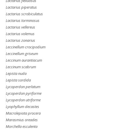
Lactarius flexuosus
Lactarius piperatus
Lactarius scrobiculatus
Lactarius torminosus
Lactarius vellereus
Lactarius volemus
Lactarius zonarius
Leccinellum crocipodium
Leccinellum griseum
Leccinum aurantiacum
Leccinum scabrum
Lepista nuda
Lepista sordida
Lycoperdon perlatum
Lycoperdon pyriforme
Lycoperdon utriforme
Lyophyllum decastes
Macrolepiota procera
Marasmius oreades
Morchella esculenta