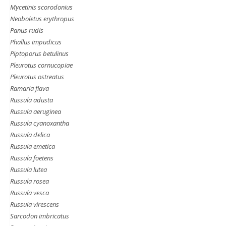
Mycetinis scorodonius
Neoboletus erythropus
Panus rudis
Phallus impudicus
Piptoporus betulinus
Pleurotus cornucopiae
Pleurotus ostreatus
Ramaria flava
Russula adusta
Russula aeruginea
Russula cyanoxantha
Russula delica
Russula emetica
Russula foetens
Russula lutea
Russula rosea
Russula vesca
Russula virescens
Sarcodon imbricatus