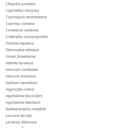
Clitopilus prunulus
Coprinellus micaceus
Coprinopsis atramentaria
Coprinus comatus
Cortinarius violaceus
Craterellus cornucopioides
Fistulina hepatica
Flammulina velutipes
Fomes fomentarius
Helvella lacunosa
Hericium coralloides
Hericium erinaceus
Hydnum repandum
Hygrocybe conica
Hypholoma fasciculare
Hypholoma lateritium
Kuehneromyces mutabilis
Laccaria laccata
Lactarius deliciosus