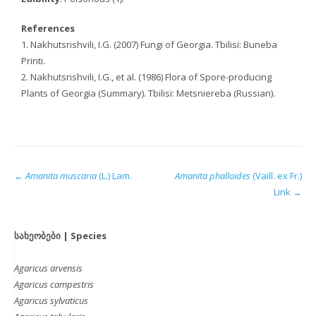
References
1. Nakhutsrishvili, I.G. (2007) Fungi of Georgia. Tbilisi: Buneba
Printi.
2. Nakhutsrishvili, I.G., et al. (1986) Flora of Spore-producing
Plants of Georgia (Summary). Tbilisi: Metsniereba (Russian).
←
Amanita muscaria
(L.) Lam.
Amanita phalloides
(Vaill. ex Fr.)
Link
→
სახეობები | Species
Agaricus arvensis
Agaricus campestris
Agaricus sylvaticus