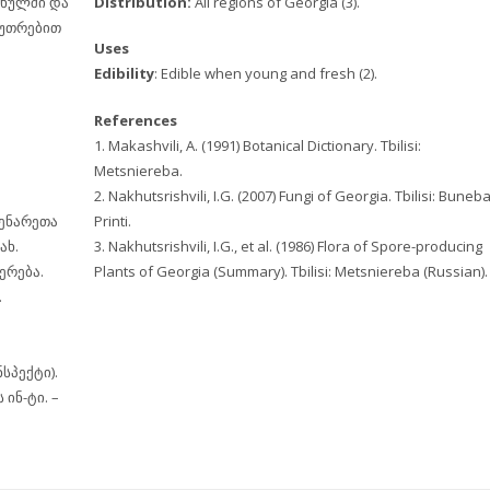
ფხულში და
Distribution:
All regions of Georgia (3).
კუთრებით
Uses
Edibility
: Edible when young and fresh (2).
References
1. Makashvili, A. (1991) Botanical Dictionary. Tbilisi:
Metsniereba.
2. Nakhutsrishvili, I.G. (2007) Fungi of Georgia. Tbilisi: Buneb
ცენარეთა
Printi.
ახ.
3. Nakhutsrishvili, I.G., et al. (1986) Flora of Spore-producing
იერება.
Plants of Georgia (Summary). Tbilisi: Metsniereba (Russian).
.
სპექტი).
 ინ-ტი. –