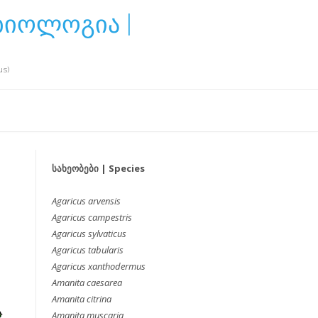
ბიოლოგია |
us)
სახეობები | Species
Agaricus arvensis
Agaricus campestris
Agaricus sylvaticus
Agaricus tabularis
Agaricus xanthodermus
Amanita caesarea
Amanita citrina
Amanita muscaria