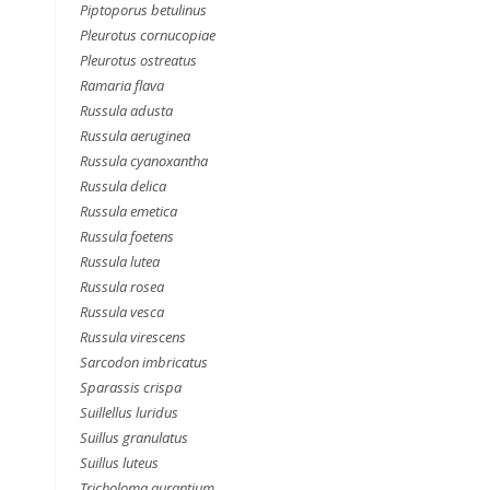
Piptoporus betulinus
Pleurotus cornucopiae
Pleurotus ostreatus
Ramaria flava
Russula adusta
Russula aeruginea
Russula cyanoxantha
Russula delica
Russula emetica
Russula foetens
Russula lutea
Russula rosea
Russula vesca
Russula virescens
Sarcodon imbricatus
Sparassis crispa
Suillellus luridus
Suillus granulatus
Suillus luteus
Tricholoma aurantium