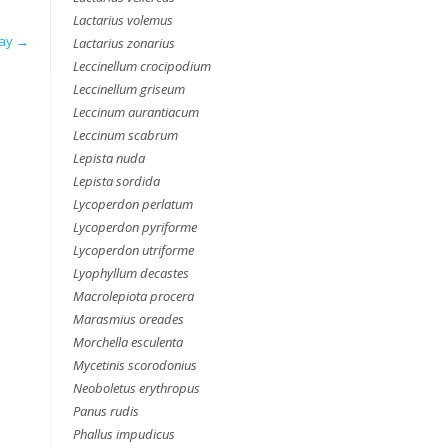
Lactarius volemus
ray
→
Lactarius zonarius
Leccinellum crocipodium
Leccinellum griseum
Leccinum aurantiacum
Leccinum scabrum
Lepista nuda
Lepista sordida
Lycoperdon perlatum
Lycoperdon pyriforme
Lycoperdon utriforme
Lyophyllum decastes
Macrolepiota procera
Marasmius oreades
Morchella esculenta
Mycetinis scorodonius
Neoboletus erythropus
Panus rudis
Phallus impudicus