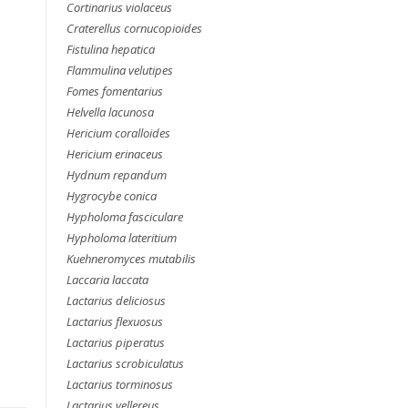
Cortinarius violaceus
Craterellus cornucopioides
Fistulina hepatica
Flammulina velutipes
Fomes fomentarius
Helvella lacunosa
Hericium coralloides
Hericium erinaceus
a
Hydnum repandum
Hygrocybe conica
Hypholoma fasciculare
Hypholoma lateritium
Kuehneromyces mutabilis
Laccaria laccata
Lactarius deliciosus
Lactarius flexuosus
Lactarius piperatus
Lactarius scrobiculatus
Lactarius torminosus
Lactarius vellereus