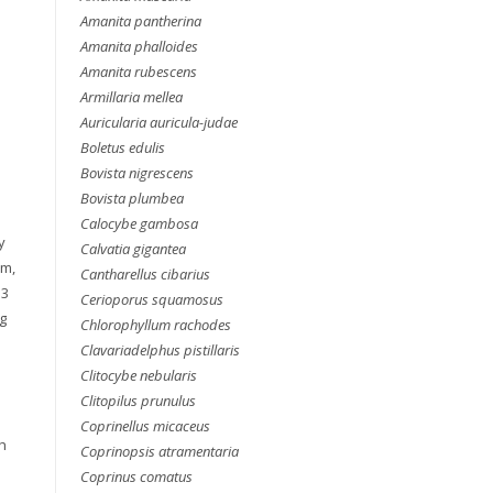
Amanita pantherina
Amanita phalloides
Amanita rubescens
Armillaria mellea
Auricularia auricula-judae
Boletus edulis
Bovista nigrescens
Bovista plumbea
Calocybe gambosa
y
Calvatia gigantea
am,
Cantharellus cibarius
–3
Cerioporus squamosus
g
Chlorophyllum rachodes
Clavariadelphus pistillaris
Clitocybe nebularis
Clitopilus prunulus
Coprinellus micaceus
h
Coprinopsis atramentaria
Coprinus comatus