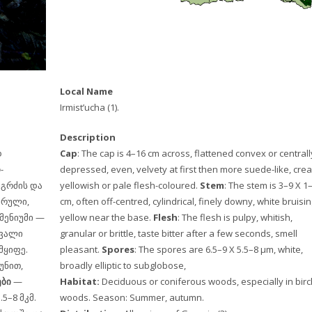
Local Name
Irmist’ucha (1).
Description
დ
Cap
: The cap is 4–16 cm across, flattened convex or centrall
-
depressed, even, velvety at first then more suede-like, cre
იგრძის და
yellowish or pale flesh-coloured.
Stem
: The stem is 3–9 X 1
დრული,
cm, often off-centred, cylindrical, finely downy, white bruisin
მენიუმი —
yellow near the base.
Flesh
: The flesh is pulpy, whitish,
ავალი
granular or brittle, taste bitter after a few seconds, smell
მყიფე.
pleasant.
Spores
: The spores are 6.5–9 X 5.5–8 µm, white,
უნით,
broadly elliptic to subglobose,
ები
—
Habitat:
Deciduous or coniferous woods, especially in birc
5–8 მკმ.
woods. Season: Summer, autumn.