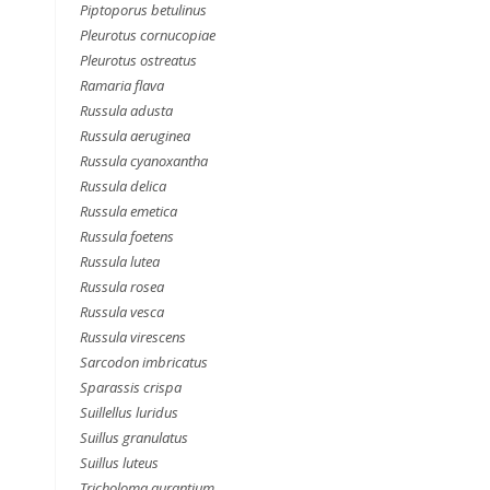
Piptoporus betulinus
Pleurotus cornucopiae
Pleurotus ostreatus
Ramaria flava
Russula adusta
Russula aeruginea
Russula cyanoxantha
Russula delica
Russula emetica
Russula foetens
Russula lutea
Russula rosea
Russula vesca
Russula virescens
Sarcodon imbricatus
Sparassis crispa
Suillellus luridus
Suillus granulatus
Suillus luteus
Tricholoma aurantium