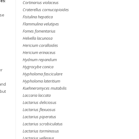
es
:
Cortinarius violaceus
Craterellus cornucopioides
ase
Fistulina hepatica
Flammulina velutipes
Fomes fomentarius
Helvella lacunosa
Hericium coralloides
Hericium erinaceus
Hydnum repandum
Hygrocybe conica
er
Hypholoma fasciculare
Hypholoma lateritium
 and
Kuehneromyces mutabilis
 but
Laccaria laccata
Lactarius deliciosus
Lactarius flexuosus
Lactarius piperatus
a
Lactarius scrobiculatus
Lactarius torminosus
Lactarius vellereus