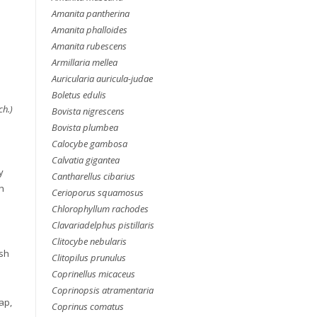
Amanita pantherina
Amanita phalloides
Amanita rubescens
Armillaria mellea
Auricularia auricula-judae
Boletus edulis
ch.)
Bovista nigrescens
Bovista plumbea
Calocybe gambosa
Calvatia gigantea
y
Cantharellus cibarius
h
Cerioporus squamosus
Chlorophyllum rachodes
Clavariadelphus pistillaris
Clitocybe nebularis
ish
Clitopilus prunulus
Coprinellus micaceus
Coprinopsis atramentaria
ap,
Coprinus comatus