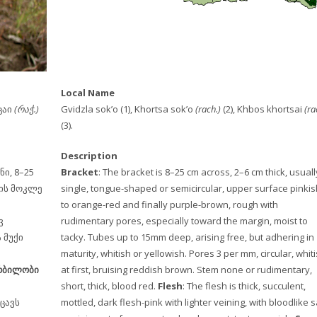
Local Name
ცაი
(რაჭ.)
Gvidzla sok’o (1), Khortsa sok’o
(rach.)
(2), Khbos khortsai
(ra
(3).
Description
ი, 8–25
Bracket
: The bracket is 8–25 cm across, 2–6 cm thick, usuall
დის მოკლე
single, tongue-shaped or semicircular, upper surface pinkis
to orange-red and finally purple-brown, rough with
ვ
rudimentary pores, especially toward the margin, moist to
 მუქი
tacky. Tubes up to 15mm deep, arising free, but adhering in
maturity, whitish or yellowish. Pores 3 per mm, circular, whit
რბილობი
at first, bruising reddish brown. Stem none or rudimentary,
short, thick, blood red.
Flesh
: The flesh is thick, succulent,
ცავს
mottled, dark flesh-pink with lighter veining, with bloodlike s