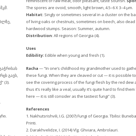
reminiscent of raw meat, odor pleasant, taste sourish.
Spor
მკმ.
The spores are ovoid, smooth, light brown, 4.5–6 X 3–4 µm.
Habitat:
Singly or sometimes several in a cluster on the b
ბლზე,
of living oaks or chestnuts, sometimes on beech, also dead
hardwood stumps. Season: Summer, autumn.
Distribution
: All regions of Georgia (4).
Uses
Edibility:
Edible when young and fresh (1).
 გაჭრისას
Racha
— “In one’s childhood my grandmother used to gath
ცს გავს,
these fungi. When they are cleaved or cut — it is possible to
 (3).
see the covering process of the fungi flesh by the red dew
thus it’s really like a veal, usually it’s quite hard to find them
here — it is still consider as the tastiest fungi” (3).
.
References
ური.
1. Nakhutsrishvili, I.G. (2007) Fungi of Georgia. Tbilisi: Buneb
Printi.
2. Darakhvelidze, I. (2014) Vlg. Ghviara, Ambrolauri.