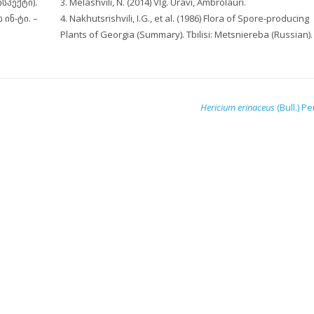
სპექტი).
3. Melashvili, N. (2014) Vlg. Uravi, Ambrolauri.
 ინ-ტი. –
4. Nakhutsrishvili, I.G., et al. (1986) Flora of Spore-producing
Plants of Georgia (Summary). Tbilisi: Metsniereba (Russian).
Hericium erinaceus
(Bull.) Pe