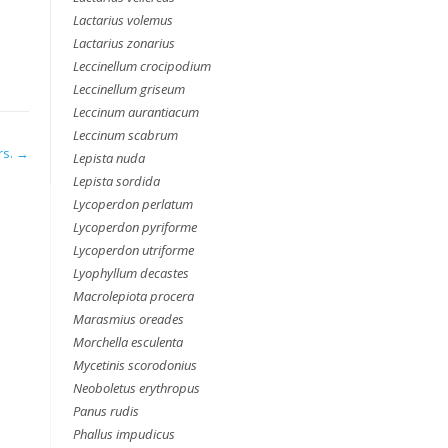
Lactarius volemus
Lactarius zonarius
Leccinellum crocipodium
Leccinellum griseum
Leccinum aurantiacum
Leccinum scabrum
rs.
→
Lepista nuda
Lepista sordida
Lycoperdon perlatum
Lycoperdon pyriforme
Lycoperdon utriforme
Lyophyllum decastes
Macrolepiota procera
Marasmius oreades
Morchella esculenta
Mycetinis scorodonius
Neoboletus erythropus
Panus rudis
Phallus impudicus